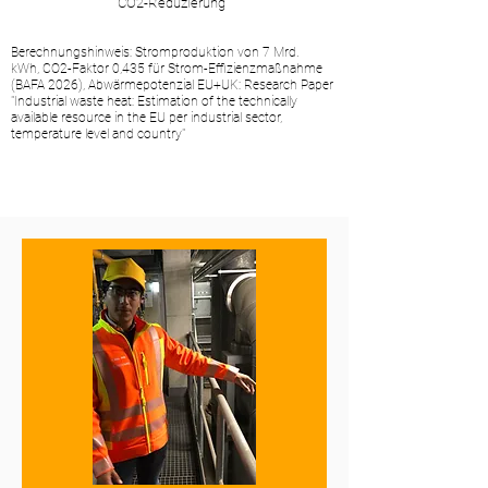
CO2-Reduzierung
Berechnungshinweis: Stromproduktion von 7 Mrd.
kWh,
CO2-Faktor 0,435 für Strom-Effizienzmaßnahme
(BAFA 2026),
Abwärmepotenzial EU+UK: Research Paper
"Industrial waste heat: Estimation of the technically
available resource in the EU per industrial sector,
temperature level and country"