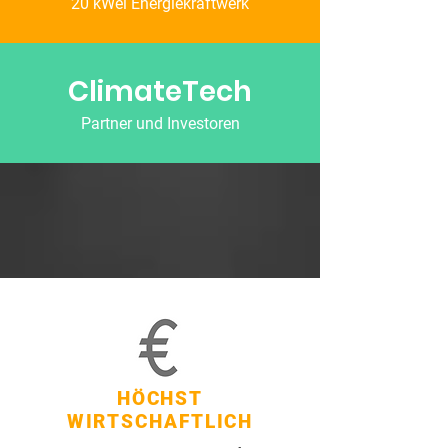
20 kWel Energiekraftwerk
ClimateTech
Partner und Investoren
HÖCHST
WIRTSCHAFTLICH