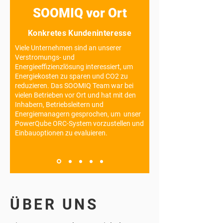
SOOMIQ vor Ort
Konkretes Kundeninteresse
Viele Unternehmen sind an unserer
Verstromungs- und
Energieeffizienzlösung interessiert, um
Energiekosten zu sparen und CO2 zu
reduzieren. Das SOOMIQ Team war bei
vielen Betrieben vor Ort und hat mit den
Inhabern, Betriebsleitern und
Energiemanagern gesprochen, um unser
PowerQube ORC-System vorzustellen und
Einbauoptionen zu evaluieren.
ÜBER UNS