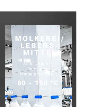
MOLKEREI/
LEBENS-
MITTEL
Abluft/Abgas/
Rauchgas-
Temperaturbereich
80 - 150 °C