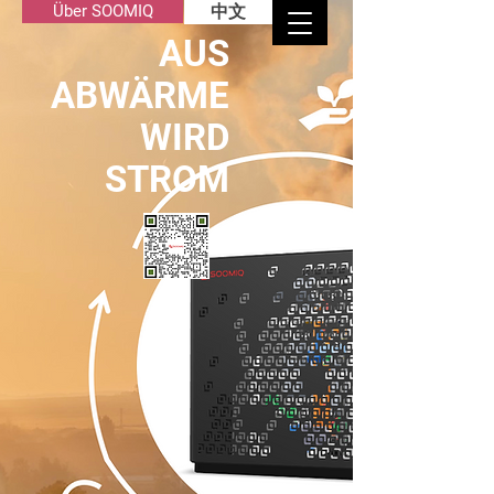
Über SOOMIQ
中文
AUS
ABWÄRME
WIRD
STROM