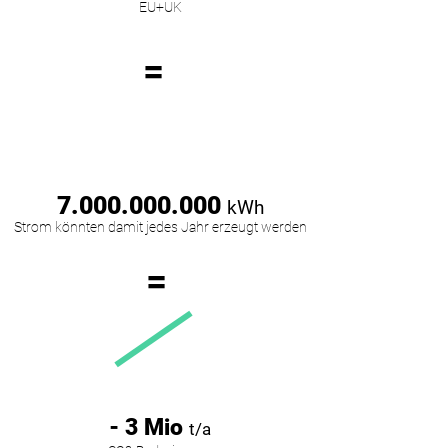
EU+UK
=
7.000.000.000
kWh
Strom könnten damit jedes Jahr erzeugt werden
=
- 3 Mio
t/a