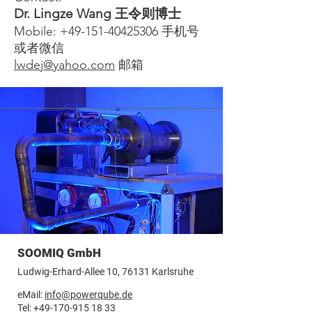
Dr. Lingze Wang 王令则博士
Mobile:
+49-151-40425306
手机号
或者微信
lwdej@yahoo.com
邮箱
SOOMIQ GmbH
Ludwig-Erhard-Allee 10, 76131 Karlsruhe
eMail:
info@powerqube.de
Tel:
+49-170-915 18 33