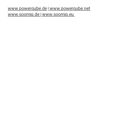
www.powerqube.de
| www.powerqube.net
www.soomiq.de
| www.soomiq.eu
Geschäftsführer: Stefan Graber
Impressum
Über SOOMIQ
Datenschutz
SOOMIQ entwickelt das PowerQube ORC-
System zusammen mit führenden
Forschungs- und Entwicklungspartnern